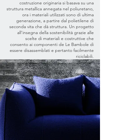
costruzione originaria si basava su una
struttura metallica annegata nel poliuretano,
ora i materiali utilizzati sono di ultima
generazione, a partire dal polietilene di
seconda vita che dà struttura. Un progetto
all’insegna della sostenibilità grazie alle
scelte di materiali e costruttive che
consento ai componenti de Le Bambole di
essere disassemblati e pertanto facilmente
riciclabili.