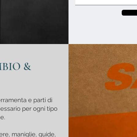
MBIO &
rramenta e parti di
cessario
per ogni tipo
e.
re, maniglie, guide,