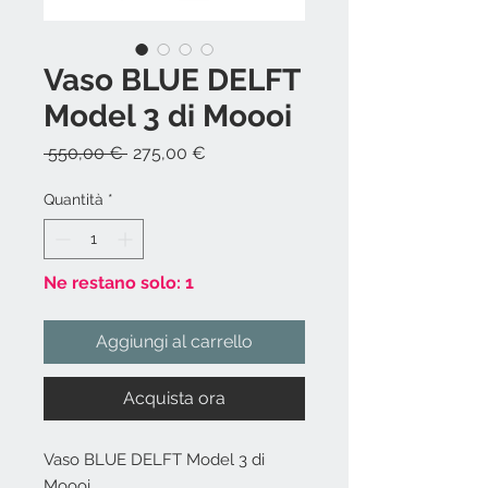
Vaso BLUE DELFT
Model 3 di Moooi
Prezzo
Prezzo
 550,00 € 
275,00 €
regolare
scontato
Quantità
*
Ne restano solo: 1
Aggiungi al carrello
Acquista ora
Vaso BLUE DELFT Model 3 di
Moooi