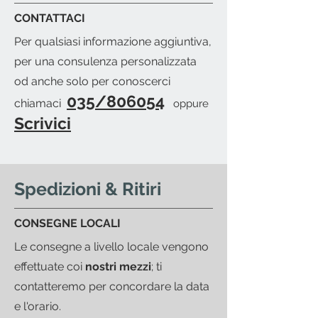
packing-list dettagliata e ti
CONTATTACI
invieremo una mail per avvisarti
Per qualsiasi informazione aggiuntiva,
del pronto merce.
per una consulenza personalizzata
od anche solo per conoscerci
035/806054
chiamaci
oppure
Scrivici
Spedizioni & Ritiri
CONSEGNE LOCALI
Le consegne a livello locale vengono
effettuate coi
nostri mezzi
; ti
contatteremo per concordare la data
e l'orario.