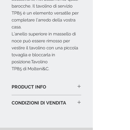
barocche. Il tavolino di servizio
TP85 è un elemento versatile per
completare l'arredo della vostra
casa.
L'anello superiore in massello di
noce può essere rimosso per
vestire il tavolino con una piccola
tovaglia e bloccarla in
posizione.Tavolino
TP85 di Molteni&C.
PRODUCT INFO
Basameno:
Acciaio tagliato al
CONDIZIONI DI VENDITA
laser verniciato colore nero.
Top:
Legno verniciato colore nero
L'offerta include:
con anello perimetrale
Imballaggio del prodotto in
rimuovibile in massello di noce
esposizione.
nazionale.