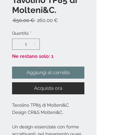
Tavolino TP85 di
Molteni&C.
Prezzo
Prezzo
 650,00 € 
260,00 €
regolare
scontato
Quantità
*
Ne restano solo: 1
Aggiungi al carrello
Acquista ora
Tavolino TP85 di Molteni&C.
Design CR&S Molteni&C.
Un design essenziale con forme
accattivanti, nel basamento quasi