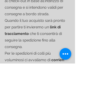
al check-out in base all'indirizzo di
consegna e si intendono validi per
consegne a bordo strada.
Quando il tuo acquisto sarà pronto
per partire ti invieremo un
link di
tracciamento
che ti consentirà di
seguire la spedizione fino alla
consegna.
Per le spedizioni di colli più
voluminosi ci avvaliamo di
corrieri
specializzati
nel trasporto di
arredamento che operano su base
settimanale su tutto il territorio
nazionale.
SPEDIZIONI INTERNAZIONALI
Spediamo in tutto il mondo;
se