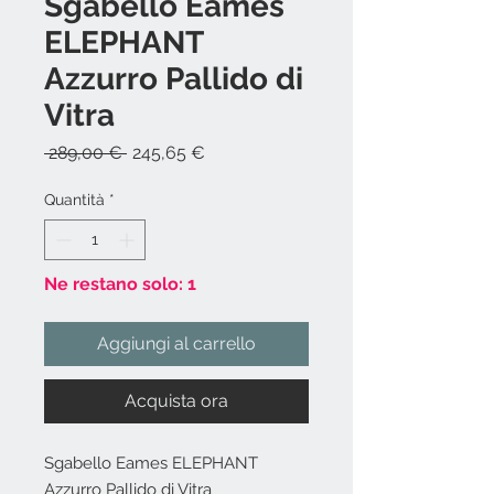
Sgabello Eames
ELEPHANT
Azzurro Pallido di
Vitra
Prezzo
Prezzo
 289,00 € 
245,65 €
regolare
scontato
Quantità
*
Ne restano solo: 1
Aggiungi al carrello
Acquista ora
Sgabello Eames ELEPHANT
Azzurro Pallido di Vitra