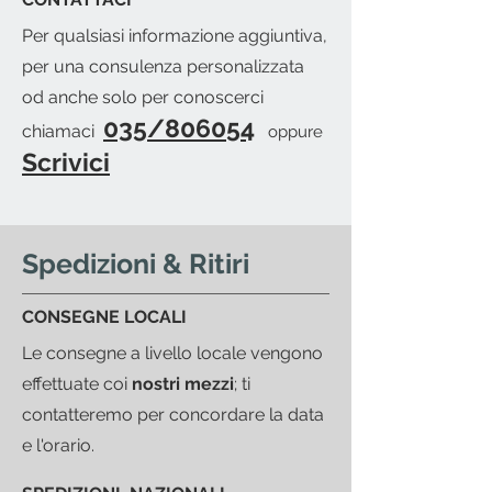
invieremo una mail per avvisarti
Per qualsiasi informazione aggiuntiva,
del pronto merce.
per una consulenza personalizzata
od anche solo per conoscerci
035/806054
chiamaci
oppure
Scrivici
Spedizioni & Ritiri
CONSEGNE LOCALI
Le consegne a livello locale vengono
effettuate coi
nostri mezzi
; ti
contatteremo per concordare la data
e l'orario.