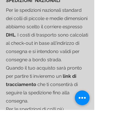
SPEDIZIONI NAZIONALI
Per le spedizioni nazionali standard
dei colli di piccole e medie dimensioni
abbiamo scelto il corriere espresso
DHL
.
I costi di trasporto sono calcolati
al check-out in base all'indirizzo di
consegna e si intendono validi per
consegne a bordo strada.
Quando il tuo acquisto sarà pronto
per partire ti invieremo un
link di
tracciamento
che ti consentirà di
seguire la spedizione fino alla
consegna.
Per le spedizioni di colli più
voluminosi ci avvaliamo di
corrieri
specializzati
nel trasporto di