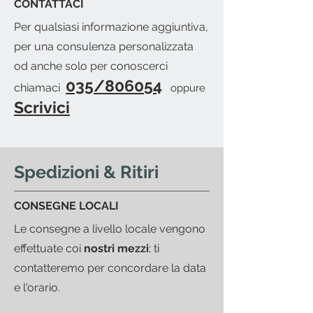
CONTATTACI
invieremo una mail per avvisarti
Per qualsiasi informazione aggiuntiva,
del pronto merce.
per una consulenza personalizzata
od anche solo per conoscerci
035/806054
chiamaci
oppure
Scrivici
Spedizioni & Ritiri
CONSEGNE LOCALI
Le consegne a livello locale vengono
effettuate coi
nostri mezzi
; ti
contatteremo per concordare la data
e l'orario.