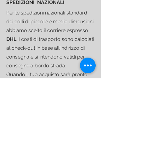
SPEDIZIONI NAZIONALI
Per le spedizioni nazionali standard
dei colli di piccole e medie dimensioni
abbiamo scelto il corriere espresso
DHL
.
I costi di trasporto sono calcolati
al check-out in base all'indirizzo di
consegna e si intendono validi per
consegne a bordo strada.
Quando il tuo acquisto sarà pronto
per partire ti invieremo un
link di
tracciamento
che ti consentirà di
seguire la spedizione fino alla
consegna.
Per le spedizioni di colli più
voluminosi ci avvaliamo di
corrieri
specializzati
nel trasporto di