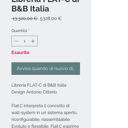
B&B Italia
Prezzo
Prezzo
 13.320,00 € 
5328,00 €
regolare
scontato
Quantità
*
Esaurito
Avvisa quando di nuovo disponibile
Libreria FLAT-C di B&B Italia
Design Antonio Citterio
Flat.C interpreta il concetto di
wall-system in un sistema aperto,
riconfigurabile, riassemblabile.
Evoluto e flessibile, Flat.C esprime