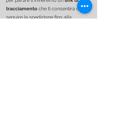
per partire ti invieremo un
link di
tracciamento
che ti consentirà di
seguire la spedizione fino alla
consegna.
Per le spedizioni di colli più
voluminosi ci avvaliamo di
corrieri
specializzati
nel trasporto di
arredamento che operano su base
settimanale su tutto il territorio
nazionale.
SPEDIZIONI INTERNAZIONALI
Spediamo in tutto il mondo;
se
desideri un preventivo per una
destinazione particolare
contattaci
,
saremo lieti di personalizzarti
un'offerta.