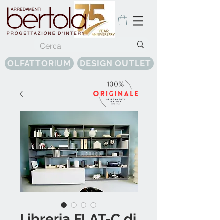
OLFATTORIUM
DESIGN OUTLET
Libreria FLAT-C di