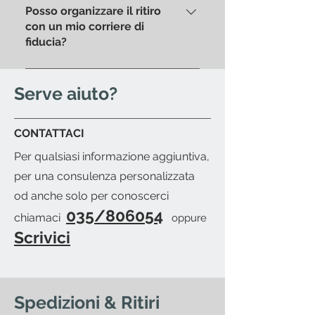
ritirare il tuo acquisto
Posso organizzare il ritiro
un ritiro diretto in negozio.
personalmente. Sarà nostra cura
con un mio corriere di
fiducia?
inviarti una mail per avvisarti
quando il prodotto sarà pronto
Si; se vuoi organizzare il
per il ritiro.
passaggio di un corriere di tua
Serve aiuto?
fiducia sarà nostra cura fornirti la
packing-list dettagliata e ti
CONTATTACI
invieremo una mail per avvisarti
Per qualsiasi informazione aggiuntiva,
del pronto merce.
per una consulenza personalizzata
od anche solo per conoscerci
035/806054
chiamaci
oppure
Scrivici
Spedizioni & Ritiri