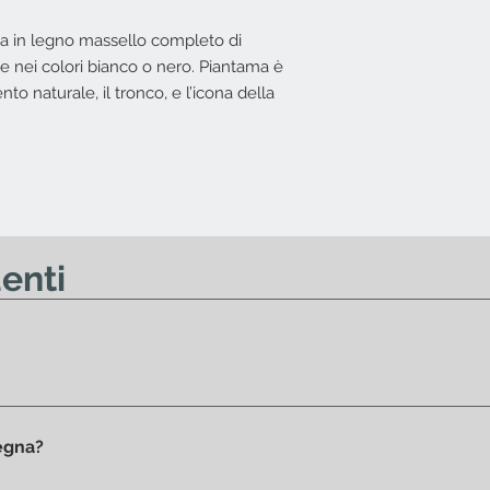
possibile effettuar
a in legno massello completo di
Nessun diritto di re
e nei colori bianco o nero. Piantama è
offerta.
to naturale, il tronco, e l’icona della
enti
rodotti 100% originali.
segna?