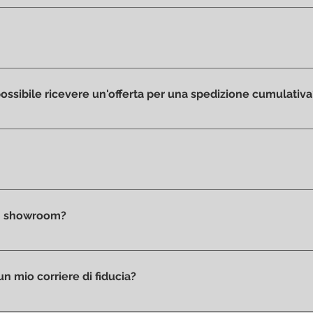
i in showroom ed in pronta consegna.
odotti che abbiamo in esposizione ed è per questo motivo ch
ffi od ammaccature, senza macchie o scolorimenti da errata es
 possibile ricevere un'offerta per una spedizione cumulativa
elementi che desideri acquistare e contattaci via mail o telef
ati al check-out, prima della conferma d'acquisto, in base all'i
 un ritiro diretto in negozio.
 in showroom?
 ritirare il tuo acquisto personalmente. Sarà nostra cura invia
o.
un mio corriere di fiducia?
io di un corriere di tua fiducia sarà nostra cura fornirti la pack