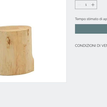
Tempo stimato di a
CONDIZIONI DI VE
L'offerta include:
Imballaggio del p
Immagazzinaggio p
di acquisto.
Assistenza al car
corriere.
I.V.A. 22%
L'offerta non include
Costi di trasporto
base all'indirizzo 