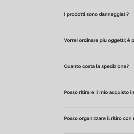
Tutti i prodotti sono disponibil
I prodotti sono danneggiati?
Ci piace prenderci cura dei pr
in ottime condizioni, senza gra
Vorrei ordinare più oggetti; è
Assolutamente si: seleziona gli 
personalizzato.
Quanto costa la spedizione?
I costi di spedizione sono calcol
alternativa è possibile effettuare
Posso ritirare il mio acquisto
Certamente, se preferisci potrai
il prodotto sarà pronto per il ritir
Posso organizzare il ritiro con 
Si; se vuoi organizzare il passagg