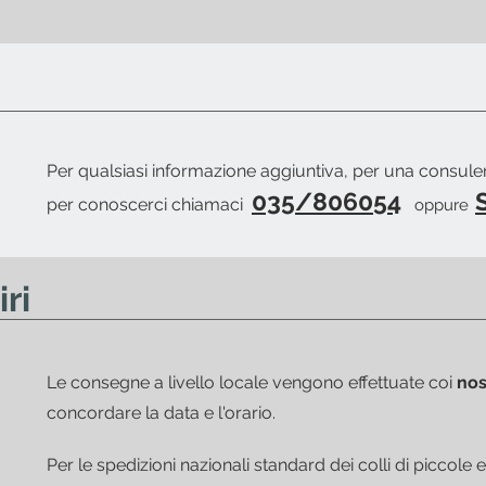
i del pronto merce.
Per qualsiasi informazione aggiuntiva, per una consul
035/806054
S
per conoscerci chiamaci
oppure
ri
Le consegne a livello locale vengono effettuate coi
nos
concordare la data e l'orario.
Per le spedizioni nazionali standard dei colli di piccol