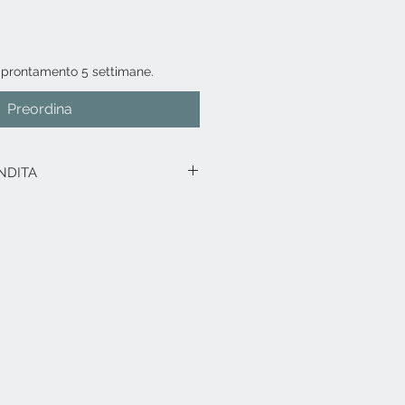
pprontamento 5 settimane.
Preordina
NDITA
rodotto in esposizione.
rodotti fino a 15 gg. dalla data
ico in caso di spedizione con
:
.
Saranno calcolati al check-out in
di residenza. In alternativa è