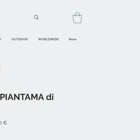
I
OUTDOOR
WORLDWIDE
More
PIANTAMA di
Prezzo
0 €
re
scontato