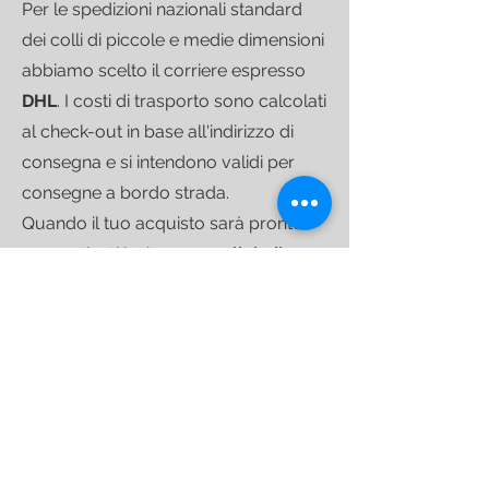
Per le spedizioni nazionali standard
dei colli di piccole e medie dimensioni
abbiamo scelto il corriere espresso
DHL
.
I costi di trasporto sono calcolati
al check-out in base all'indirizzo di
consegna e si intendono validi per
consegne a bordo strada.
Quando il tuo acquisto sarà pronto
per partire ti invieremo un
link di
tracciamento
che ti consentirà di
seguire la spedizione fino alla
consegna.
Per le spedizioni di colli più
voluminosi ci avvaliamo di
corrieri
specializzati
nel trasporto di
arredamento che operano su base