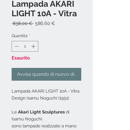
Lampada AKARI
LIGHT 10A - Vitra
Prezzo
Prezzo
 838,00 € 
586,60 €
regolare
scontato
Quantità
*
Esaurito
Avvisa quando di nuovo disponibile
Lampada AKARI LIGHT 10A - Vitra
Design Isamu Noguchi (1951)
Le
Akari Light Sculptures
di
Isamu Noguchi
sono lampade realizzate a mano