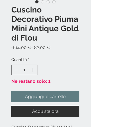
Cuscino
Decorativo Piuma
Mini Antique Gold
di Flou
Prezzo
Prezzo
 164,00 € 
82,00 €
regolare
scontato
Quantità
*
Ne restano solo: 1
Aggiungi al carrello
Acquista ora