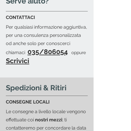
Serve aiuto?
fiducia sarà nostra cura fornirti la
packing-list dettagliata e ti
CONTATTACI
invieremo una mail per avvisarti
Per qualsiasi informazione aggiuntiva,
del pronto merce.
per una consulenza personalizzata
od anche solo per conoscerci
035/806054
chiamaci
oppure
Scrivici
Spedizioni & Ritiri
CONSEGNE LOCALI
Le consegne a livello locale vengono
effettuate coi
nostri mezzi
; ti
contatteremo per concordare la data