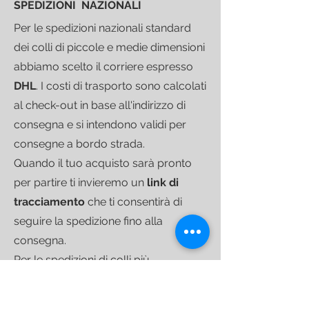
SPEDIZIONI NAZIONALI
Per le spedizioni nazionali standard
dei colli di piccole e medie dimensioni
abbiamo scelto il corriere espresso
DHL
.
I costi di trasporto sono calcolati
al check-out in base all'indirizzo di
consegna e si intendono validi per
consegne a bordo strada.
Quando il tuo acquisto sarà pronto
per partire ti invieremo un
link di
tracciamento
che ti consentirà di
seguire la spedizione fino alla
consegna.
Per le spedizioni di colli più
voluminosi ci avvaliamo di
corrieri
specializzati
nel trasporto di