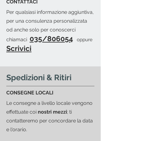
CONTATTACI
invieremo una mail per avvisarti
Per qualsiasi informazione aggiuntiva,
del pronto merce.
per una consulenza personalizzata
od anche solo per conoscerci
035/806054
chiamaci
oppure
Scrivici
Spedizioni & Ritiri
CONSEGNE LOCALI
Le consegne a livello locale vengono
effettuate coi
nostri mezzi
; ti
contatteremo per concordare la data
e l'orario.