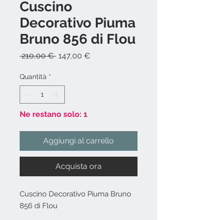
Cuscino
Decorativo Piuma
Bruno 856 di Flou
Prezzo
Prezzo
 210,00 € 
147,00 €
regolare
scontato
Quantità
*
Ne restano solo: 1
Aggiungi al carrello
Acquista ora
Cuscino Decorativo Piuma Bruno
856 di Flou