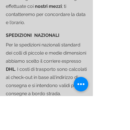
effettuate coi
nostri mezzi
; ti
contatteremo per concordare la data
e l'orario.
SPEDIZIONI NAZIONALI
Per le spedizioni nazionali standard
dei colli di piccole e medie dimensioni
abbiamo scelto il corriere espresso
DHL
.
I costi di trasporto sono calcolati
al check-out in base all'indirizzo di
consegna e si intendono validi per
consegne a bordo strada.
Quando il tuo acquisto sarà pronto
per partire ti invieremo un
link di
tracciamento
che ti consentirà di
seguire la spedizione fino alla