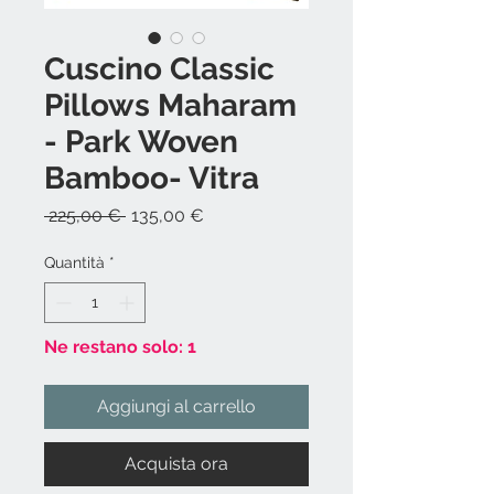
Cuscino Classic
Pillows Maharam
- Park Woven
Bamboo- Vitra
Prezzo
Prezzo
 225,00 € 
135,00 €
regolare
scontato
Quantità
*
Ne restano solo: 1
Aggiungi al carrello
Acquista ora