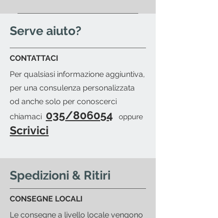
quando il prodotto sarà pronto
Si; se vuoi organizzare il
per il ritiro.
passaggio di un corriere di tua
Serve aiuto?
fiducia sarà nostra cura fornirti la
packing-list dettagliata e ti
CONTATTACI
invieremo una mail per avvisarti
Per qualsiasi informazione aggiuntiva,
del pronto merce.
per una consulenza personalizzata
od anche solo per conoscerci
035/806054
chiamaci
oppure
Scrivici
Spedizioni & Ritiri
CONSEGNE LOCALI
Le consegne a livello locale vengono