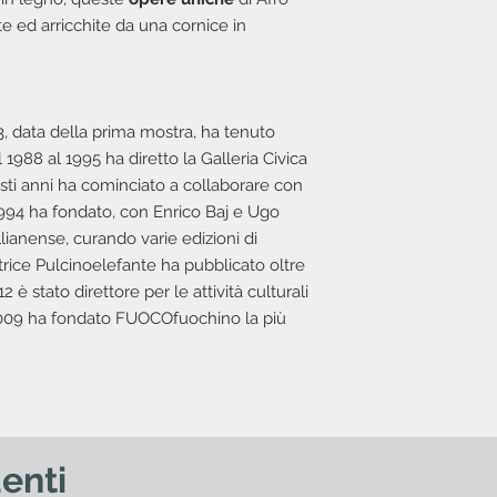
Assistenza al car
e ed arricchite da una cornice in
corriere.
I.V.A. 22%
L'offerta non include
Costi di trasporto
, data della prima mostra, ha tenuto
base all'indirizzo 
al 1988 al 1995 ha diretto la Galleria Civica
possibile effettuar
esti anni ha cominciato a collaborare con
 1994 ha fondato, con Enrico Baj e Ugo
Nessun diritto di re
ellianense, curando varie edizioni di
offerta.
itrice Pulcinoelefante ha pubblicato oltre
2 è stato direttore per le attività culturali
2009 ha fondato FUOCOfuochino la più
enti