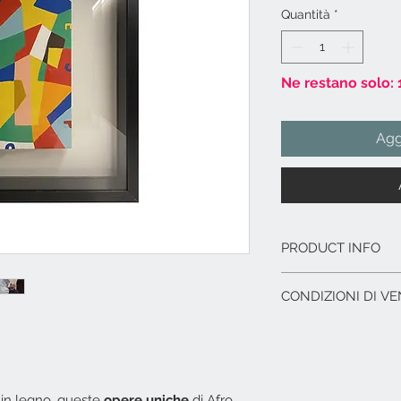
Quantità
*
Ne restano solo: 
Agg
PRODUCT INFO
Opera unica
su t
CONDIZIONI DI VE
dell'autore.
Cornice:
profilati
L'offerta include:
trasparente extral
Imballaggio del p
Dimensioni
cm. 25
Immagazzinaggio p
di acquisto.
 in legno, queste
opere uniche
di Afro