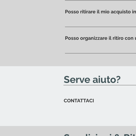
I costi di spedizione sono calcol
alternativa è possibile effettuare
Posso ritirare il mio acquisto
Certamente, se preferisci potrai
il prodotto sarà pronto per il ritir
Posso organizzare il ritiro con 
Si; se vuoi organizzare il passagg
invieremo una mail per avvisart
Serve aiuto?
CONTATTACI