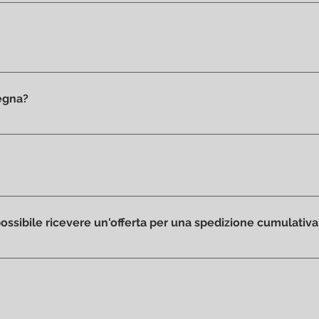
rodotti 100% originali.
segna?
i in showroom ed in pronta consegna.
odotti che abbiamo in esposizione ed è per questo motivo ch
ffi od ammaccature, senza macchie o scolorimenti da errata es
 possibile ricevere un'offerta per una spedizione cumulativa
elementi che desideri acquistare e contattaci via mail o telef