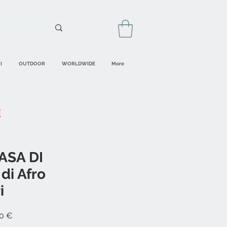
I
OUTDOOR
WORLDWIDE
More
ASA DI
di Afro
i
Prezzo
0 €
re
scontato