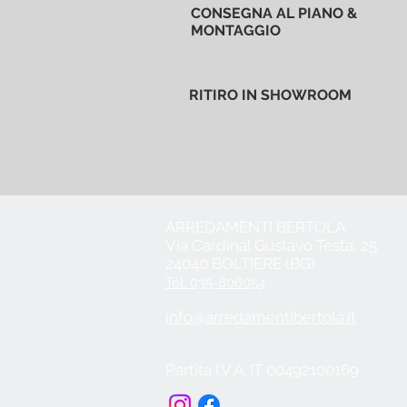
CONSEGNA AL PIANO &
MONTAGGIO
RITIRO IN SHOWROOM
ARREDAMENTI BERTOLA
Via Cardinal Gustavo Testa, 25
24040 BOLTIERE (BG)
Tel. 035-806054
info@arredamentibertola.it
Partita I.V.A. IT 00492100169