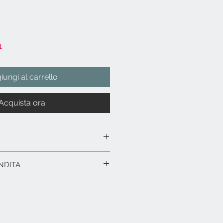
1
iungi al carrello
Acquista ora
avoletta di legno con firma
NDITA
 in alluminio nero e vetro
ight.
rodotto in esposizione.
 x 5 x 31,5 h.
rodotti fino a 15 gg. dalla data