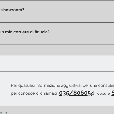
ati al check-out, prima della conferma d'acquisto, in base all'i
 un ritiro diretto in negozio.
 in showroom?
 ritirare il tuo acquisto personalmente. Sarà nostra cura invia
o.
un mio corriere di fiducia?
io di un corriere di tua fiducia sarà nostra cura fornirti la pack
i del pronto merce.
Per qualsiasi informazione aggiuntiva, per una consul
035/806054
S
per conoscerci chiamaci
oppure