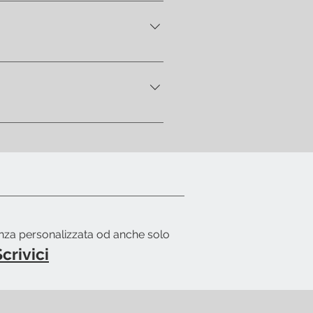
ndirizzo di residenza. In
rti una mail per avvisarti quando
ing-list dettagliata e ti
enza personalizzata od anche solo
crivici