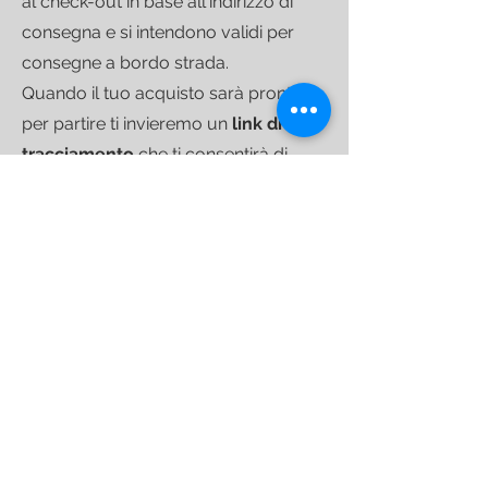
al check-out in base all'indirizzo di
consegna e si intendono validi per
consegne a bordo strada.
Quando il tuo acquisto sarà pronto
per partire ti invieremo un
link di
tracciamento
che ti consentirà di
seguire la spedizione fino alla
consegna.
Per le spedizioni di colli più
voluminosi ci avvaliamo di
corrieri
specializzati
nel trasporto di
arredamento che operano su base
settimanale su tutto il territorio
nazionale.
SPEDIZIONI INTERNAZIONALI
Spediamo in tutto il mondo;
se