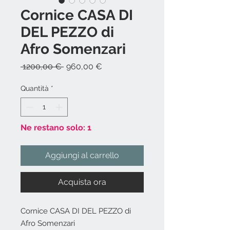
Cornice CASA DI
DEL PEZZO di
Afro Somenzari
Prezzo
Prezzo
 1200,00 € 
960,00 €
regolare
scontato
Quantità
*
Ne restano solo: 1
Aggiungi al carrello
Acquista ora
Cornice CASA DI DEL PEZZO di
Afro Somenzari