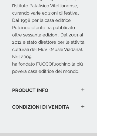
l’Istituto Patafisico Vitellianense,
curando varie edizioni di festival.
Dal 1998 per la casa editrice
Pulcinoelefante ha pubblicato
oltre sessanta edizioni. Dal 2001 al
2012 è stato direttore per le attività
culturali del MuVi (Musei Viadana).
Nel 2009
ha fondato FUOCOfuochino la più
povera casa editrice del mondo.
PRODUCT INFO
Opera unica
su tavoletta di legno
CONDIZIONI DI VENDITA
con firma dell'autore.
Cornice:
profilati in alluminio nero
L'offerta include:
e vetro trasparente extralight.
Imballaggio del prodotto in
Dimensioni
cm. 25 x 5 x 31,5 h.
esposizione.