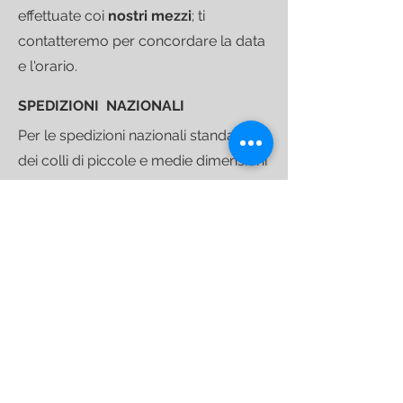
effettuate coi
nostri mezzi
; ti
contatteremo per concordare la data
e l'orario.
SPEDIZIONI NAZIONALI
Per le spedizioni nazionali standard
dei colli di piccole e medie dimensioni
abbiamo scelto il corriere espresso
DHL
.
I costi di trasporto sono calcolati
al check-out in base all'indirizzo di
consegna e si intendono validi per
consegne a bordo strada.
Quando il tuo acquisto sarà pronto
per partire ti invieremo un
link di
tracciamento
che ti consentirà di
seguire la spedizione fino alla