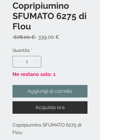
Copripiumino
SFUMATO 6275 di
Flou
Prezzo
Prezzo
 678,00 € 
339,00 €
regolare
scontato
Quantità
*
Ne restano solo: 1
Aggiungi al carrello
Acquista ora
Copripiumino SFUMATO 6275 di
Flou