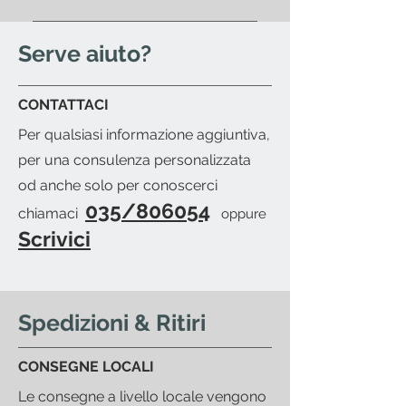
quando il prodotto sarà pronto
Si; se vuoi organizzare il
per il ritiro.
passaggio di un corriere di tua
Serve aiuto?
fiducia sarà nostra cura fornirti la
packing-list dettagliata e ti
CONTATTACI
invieremo una mail per avvisarti
Per qualsiasi informazione aggiuntiva,
del pronto merce.
per una consulenza personalizzata
od anche solo per conoscerci
035/806054
chiamaci
oppure
Scrivici
Spedizioni & Ritiri
CONSEGNE LOCALI
Le consegne a livello locale vengono