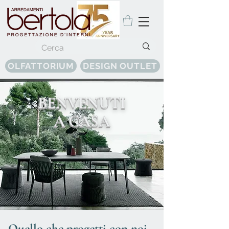
OLFATTORIUM
DESIGN OUTLET
BENVENUTI
A CASA
Quello che progetti con noi...