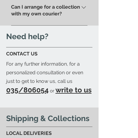
pick up your order directly in
pick up your purchase in person.
Can I arrange for a collection
store.
We'll send you an email to let
with my own courier?
you know when your item is
Yes; if you'd like to arrange for
ready to be collected.
your trusted courier to pick up
Need help?
your order, we'll provide you with
a detailed packing list and send
CONTACT US
you an email to let you know
For any further information, for a
when your order is ready.
personalized consultation or even
just to get to know us, call us
035/806054
write to us
or
Shipping & Collections
LOCAL DELIVERIES