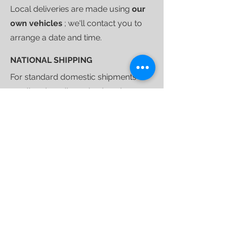
Local deliveries are made using
our
own vehicles
; we'll contact you to
arrange a date and time.
NATIONAL SHIPPING
For standard domestic shipments of
small and medium-sized packages,
we selected
DHL
express courier.
Shipping costs are calculated at
checkout based on the delivery
address and are valid for curbside
deliveries.
Once your purchase is ready to ship,
we'll send you a
tracking link
that will
allow you to follow your shipment
until delivery.