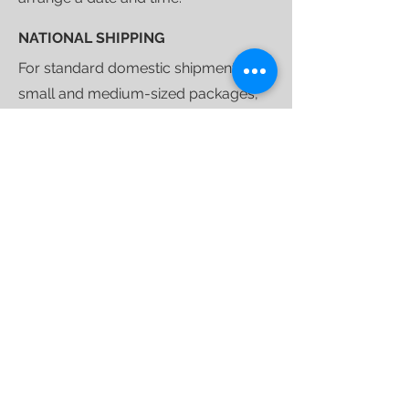
NATIONAL SHIPPING
For standard domestic shipments of
small and medium-sized packages,
we selected
DHL
express courier.
Shipping costs are calculated at
checkout based on the delivery
address and are valid for curbside
deliveries.
Once your purchase is ready to ship,
we'll send you a
tracking link
that will
allow you to follow your shipment
until delivery.
For larger shipments, we use
specialized furniture couriers
who
operate weekly throughout the