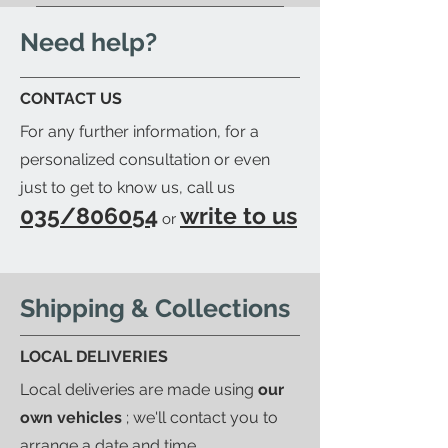
Yes; if you'd like to arrange for
ready to be collected.
your trusted courier to pick up
Need help?
your order, we'll provide you with
a detailed packing list and send
CONTACT US
you an email to let you know
For any further information, for a
when your order is ready.
personalized consultation or even
just to get to know us, call us
035/806054
write to us
or
Shipping & Collections
LOCAL DELIVERIES
Local deliveries are made using
our
own vehicles
; we'll contact you to
arrange a date and time.