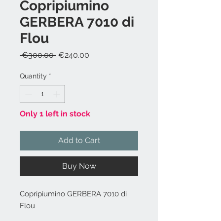
Copripiumino
GERBERA 7010 di
Flou
Regular
Sale
 €300.00 
€240.00
Price
Price
Quantity
*
Only 1 left in stock
Add to Cart
Buy Now
Copripiumino GERBERA 7010 di
Flou