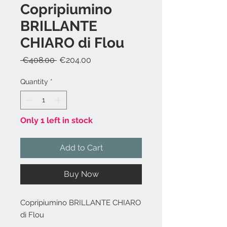
Copripiumino
BRILLANTE
CHIARO di Flou
Regular
Sale
 €408.00 
€204.00
Price
Price
Quantity
*
Only 1 left in stock
Add to Cart
Buy Now
Copripiumino BRILLANTE CHIARO
di Flou