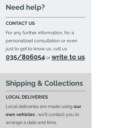
your trusted courier to pick up
Need help?
your order, we'll provide you with
a detailed packing list and send
CONTACT US
you an email to let you know
For any further information, for a
when your order is ready.
personalized consultation or even
just to get to know us, call us
035/806054
write to us
or
Shipping & Collections
LOCAL DELIVERIES
Local deliveries are made using
our
own vehicles
; we'll contact you to
arrange a date and time.