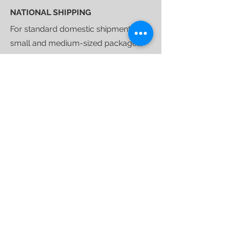
NATIONAL SHIPPING
For standard domestic shipments of
small and medium-sized packages,
we selected
DHL
express courier.
Shipping costs are calculated at
checkout based on the delivery
address and are valid for curbside
deliveries.
Once your purchase is ready to ship,
we'll send you a
tracking link
that will
allow you to follow your shipment
until delivery.
For larger shipments, we use
specialized furniture couriers
who
operate weekly throughout the